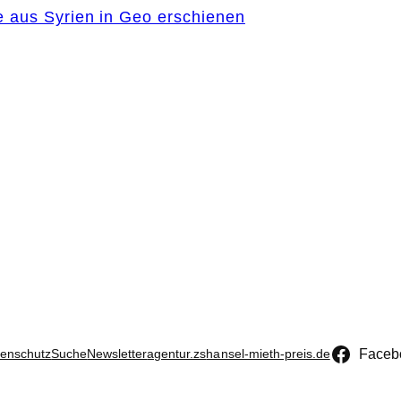
e aus Syrien in Geo erschienen
Faceb
enschutz
Suche
Newsletter
agentur.zs
hansel-mieth-preis.de