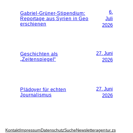
6.
Gabriel-Grüner-Stipendium:
Reportage aus Syrien in Geo
Juli
erschienen
2026
27. Juni
Geschichten als
„Zeitenspiegel“
2026
27. Juni
Plädoyer für echten
Journalismus
2026
Kontakt
Impressum
Datenschutz
Suche
Newsletter
agentur.zs