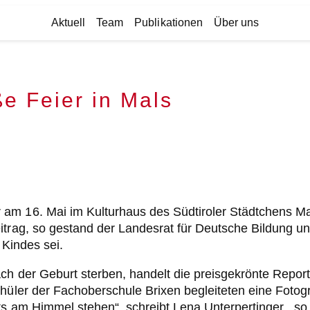
Aktuell
Team
Publikationen
Über uns
e Feier in Mals
am 16. Mai im Kulturhaus des Südtiroler Städtchens Ma
trag, so gestand der Landesrat für Deutsche Bildung und 
 Kindes sei.
ch der Geburt sterben, handelt die preisgekrönte Repor
hüler der Fachoberschule Brixen begleiteten eine Fotogr
ets am Himmel stehen“, schreibt Lena Unterpertinger, „s