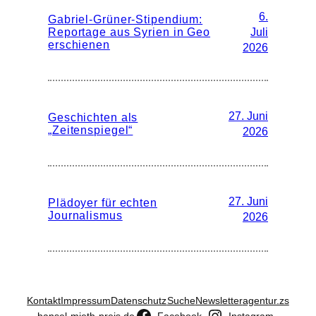
6.
Gabriel-Grüner-Stipendium:
Reportage aus Syrien in Geo
Juli
erschienen
2026
27. Juni
Geschichten als
„Zeitenspiegel“
2026
27. Juni
Plädoyer für echten
Journalismus
2026
Kontakt
Impressum
Datenschutz
Suche
Newsletter
agentur.zs
hansel-mieth-preis.de