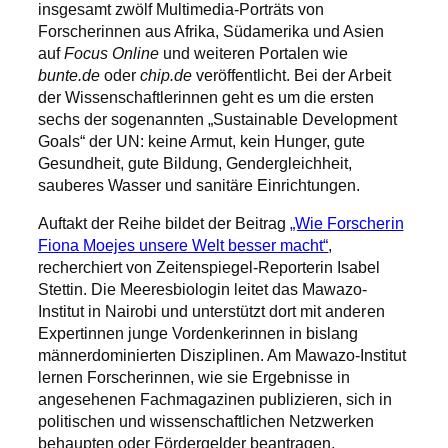
insgesamt zwölf Multimedia-Porträts von
Forscherinnen aus Afrika, Südamerika und Asien
auf
Focus Online
und weiteren Portalen wie
bunte.de
oder
chip.de
veröffentlicht. Bei der Arbeit
der Wissenschaftlerinnen geht es um die ersten
sechs der sogenannten „Sustainable Development
Goals“ der UN: keine Armut, kein Hunger, gute
Gesundheit, gute Bildung, Gendergleichheit,
sauberes Wasser und sanitäre Einrichtungen.
Auftakt der Reihe bildet der Beitrag
„Wie Forscherin
Fiona Moejes unsere Welt besser macht“
,
recherchiert von Zeitenspiegel-Reporterin Isabel
Stettin. Die Meeresbiologin leitet das Mawazo-
Institut in Nairobi und unterstützt dort mit anderen
Expertinnen junge Vordenkerinnen in bislang
männerdominierten Disziplinen. Am Mawazo-Institut
lernen Forscherinnen, wie sie Ergebnisse in
angesehenen Fachmagazinen publizieren, sich in
politischen und wissenschaftlichen Netzwerken
behaupten oder Fördergelder beantragen.