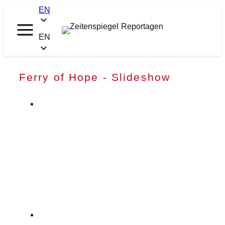
Skip
EN
to
content
Zeitenspiegel
EN
Reportagen
Ferry of Hope - Slideshow