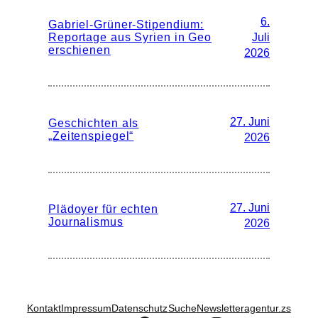
6.
Gabriel-Grüner-Stipendium:
Reportage aus Syrien in Geo
Juli
erschienen
2026
27. Juni
Geschichten als
„Zeitenspiegel“
2026
27. Juni
Plädoyer für echten
Journalismus
2026
Kontakt
Impressum
Datenschutz
Suche
Newsletter
agentur.zs