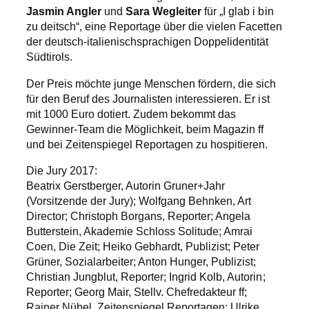
Jasmin Angler
und
Sara Wegleiter
für „I glab i bin
zu deitsch“, eine Reportage über die vielen Facetten
der deutsch-italienischsprachigen Doppelidentität
Südtirols.
Der Preis möchte junge Menschen fördern, die sich
für den Beruf des Journalisten interessieren. Er ist
mit 1000 Euro dotiert. Zudem bekommt das
Gewinner-Team die Möglichkeit, beim Magazin ff
und bei Zeitenspiegel Reportagen zu hospitieren.
Die Jury 2017:
Beatrix Gerstberger, Autorin Gruner+Jahr
(Vorsitzende der Jury); Wolfgang Behnken, Art
Director; Christoph Borgans, Reporter; Angela
Butterstein, Akademie Schloss Solitude; Amrai
Coen, Die Zeit; Heiko Gebhardt, Publizist; Peter
Grüner, Sozialarbeiter; Anton Hunger, Publizist;
Christian Jungblut, Reporter; Ingrid Kolb, Autorin;
Reporter; Georg Mair, Stellv. Chefredakteur ff;
Rainer Nübel, Zeitenspiegel Reportagen; Ulrike