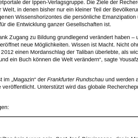
etportale der Ippen-Verlagsgruppe. Die Ziele der Reche
Welt, in denen bisher nur ein kleiner Teil der Bevölke
igenen Wissenshorizontes die persönliche Emanzipation u
 für die Entwicklung ganzer Gesellschaften ist.
ank Zugang zu Bildung grundlegend verändert haben – 
eröffnet neue Möglichkeiten. Wissen ist Macht. Nicht o
e 2012 einen Mordanschlag der Taliban überlebte, als wi
ift und ein Buch können die Welt verändern“, sagte Yousaf
st im „Magazin“ der
Frankfurter Rundschau
und werden an
 veröffentlicht. Unterstützt wird das globale Recherche
gen: