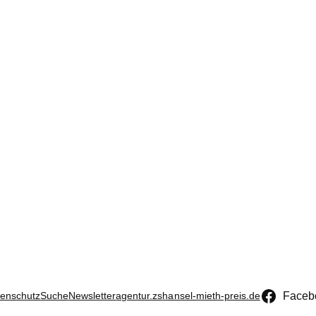
Faceb
enschutz
Suche
Newsletter
agentur.zs
hansel-mieth-preis.de