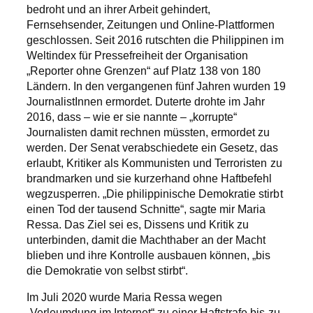
bedroht und an ihrer Arbeit gehindert,
Fernsehsender, Zeitungen und Online-Plattformen
geschlossen. Seit 2016 rutschten die Philippinen im
Weltindex für Pressefreiheit der Organisation
„Reporter ohne Grenzen“ auf Platz 138 von 180
Ländern. In den vergangenen fünf Jahren wurden 19
JournalistInnen ermordet. Duterte drohte im Jahr
2016, dass – wie er sie nannte – „korrupte“
Journalisten damit rechnen müssten, ermordet zu
werden. Der Senat verabschiedete ein Gesetz, das
erlaubt, Kritiker als Kommunisten und Terroristen zu
brandmarken und sie kurzerhand ohne Haftbefehl
wegzusperren. „Die philippinische Demokratie stirbt
einen Tod der tausend Schnitte“, sagte mir Maria
Ressa. Das Ziel sei es, Dissens und Kritik zu
unterbinden, damit die Machthaber an der Macht
blieben und ihre Kontrolle ausbauen können, „bis
die Demokratie von selbst stirbt“.
Im Juli 2020 wurde Maria Ressa wegen
„Verleumdung im Internet“ zu einer Haftstrafe bis zu