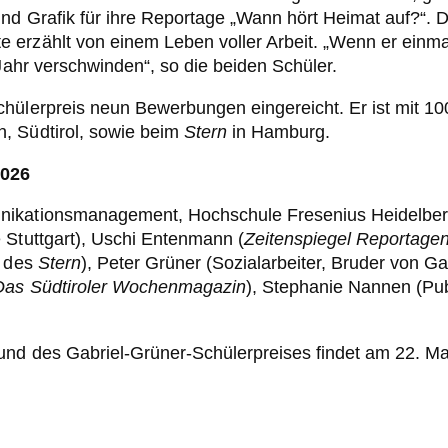
d Grafik für ihre Reportage „Wann hört Heimat auf?“. Da
erzählt von einem Leben voller Arbeit. „Wenn er einmal 
 Jahr verschwinden“, so die beiden Schüler.
hülerpreis neun Bewerbungen eingereicht. Er ist mit 10
, Südtirol, sowie beim
Stern
in Hamburg.
2026
ikationsmanagement, Hochschule Fresenius Heidelberg; 
 Stuttgart), Uschi Entenmann (
Zeitenspiegel Reportage
n des
Stern
), Peter Grüner (Sozialarbeiter, Bruder von Ga
 Das Südtiroler Wochenmagazin
), Stephanie Nannen (Pub
d des Gabriel-Grüner-Schülerpreises findet am 22. Mai 2