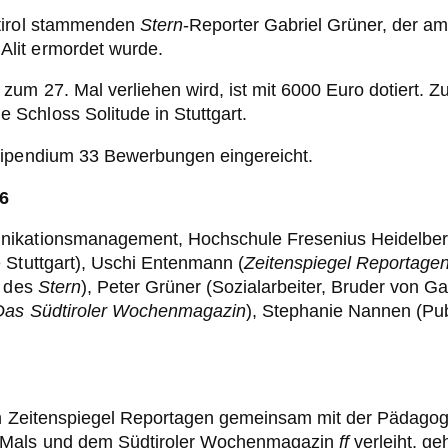
dtirol stammenden
Stern
-Reporter Gabriel Grüner, der a
lit ermordet wurde.
um 27. Mal verliehen wird, ist mit 6000 Euro dotiert. Z
Schloss Solitude in Stuttgart.
tipendium 33 Bewerbungen eingereicht.
26
ikationsmanagement, Hochschule Fresenius Heidelberg; 
 Stuttgart), Uschi Entenmann (
Zeitenspiegel Reportage
n des
Stern
), Peter Grüner (Sozialarbeiter, Bruder von Ga
 Das Südtiroler Wochenmagazin
), Stephanie Nannen (Pub
den Zeitenspiegel Reportagen gemeinsam mit der Pädago
e Mals und dem Südtiroler Wochenmagazin
ff
verleiht, ge