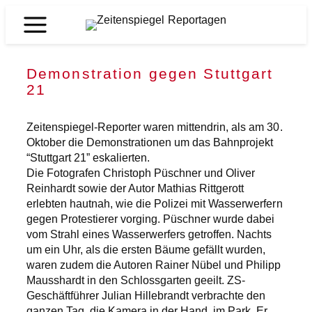
Zum
Inhalt
Zeitenspiegel
springen
Reportagen
Demonstration gegen Stuttgart
21
Zeitenspiegel-Reporter waren mittendrin, als am 30.
Oktober die Demonstrationen um das Bahnprojekt
“Stuttgart 21” eskalierten.
Die Fotografen Christoph Püschner und Oliver
Reinhardt sowie der Autor Mathias Rittgerott
erlebten hautnah, wie die Polizei mit Wasserwerfern
gegen Protestierer vorging. Püschner wurde dabei
vom Strahl eines Wasserwerfers getroffen. Nachts
um ein Uhr, als die ersten Bäume gefällt wurden,
waren zudem die Autoren Rainer Nübel und Philipp
Mausshardt in den Schlossgarten geeilt. ZS-
Geschäftführer Julian Hillebrandt verbrachte den
ganzen Tag, die Kamera in der Hand, im Park. Er