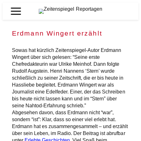
Zum
Inhalt
Zeitenspiegel
springen
Reportagen
Erdmann Wingert erzählt
Sowas hat kürzlich Zeitenspiegel-Autor Erdmann
Wingert über sich gelesen: “Seine erste
Chefredakteurin war Ulrike Meinhof. Dann folgte
Rudolf Augstein. Henri Nannens ‘Stern’ wurde
schließlich zu seiner Zeitschrift, die er bis heute in
Hassliebe begleitet. Erdmann Wingert war als
Journalist eine Edelfeder. Einer, der das Schreiben
bis heute nicht lassen kann und im “Stern” über
seine Nahtod-Erfahrung schrieb.”
Abgesehen davon, dass Erdmann nicht “war”,
sondern “ist”: Klar, dass so einer viel erlebt hat.
Erdmann hat es zusammengesammelt – und erzählt
über sein Leben, im Radio. Der Beitrag ist abrufbar
unter
Erlebte Geschichten
. Viel Spaß beim