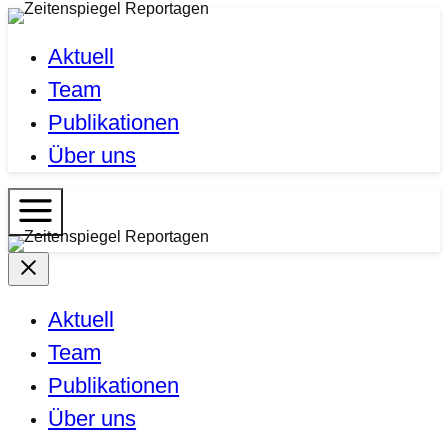
Zum
Zeitenspiegel
Inhalt
Aktuell
Reportagen
springen
Team
Publikationen
Über uns
Zeitenspiegel
Reportagen
Aktuell
Team
Publikationen
Über uns