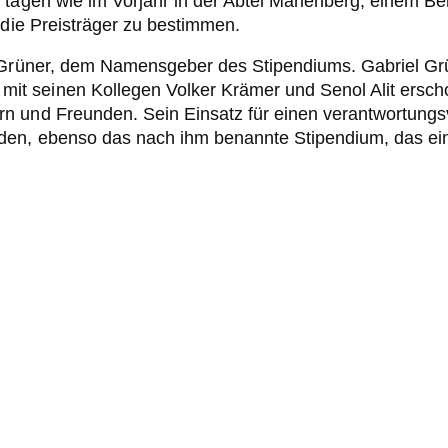
 tagen wie im Vorjahr in der Abtei Marienberg, einem Be
 die Preisträger zu bestimmen.
 Grüner, dem Namensgeber des Stipendiums. Gabriel Grün
 seinen Kollegen Volker Krämer und Senol Alit erschos
n und Freunden. Sein Einsatz für einen verantwortungsv
den, ebenso das nach ihm benannte Stipendium, das ein