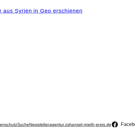
e aus Syrien in Geo erschienen
Faceb
enschutz
Suche
Newsletter
agentur.zs
hansel-mieth-preis.de