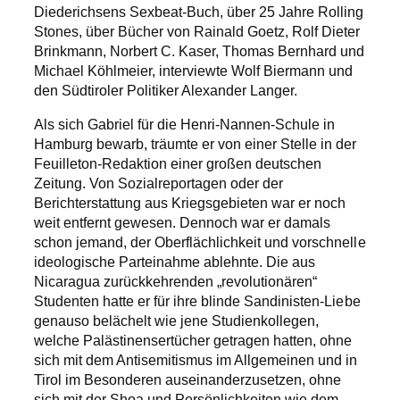
Diederichsens Sexbeat-Buch, über 25 Jahre Rolling
Stones, über Bücher von Rainald Goetz, Rolf Dieter
Brinkmann, Norbert C. Kaser, Thomas Bernhard und
Michael Köhlmeier, interviewte Wolf Biermann und
den Südtiroler Politiker Alexander Langer.
Als sich Gabriel für die Henri-Nannen-Schule in
Hamburg bewarb, träumte er von einer Stelle in der
Feuilleton-Redaktion einer großen deutschen
Zeitung. Von Sozialreportagen oder der
Berichterstattung aus Kriegsgebieten war er noch
weit entfernt gewesen. Dennoch war er damals
schon jemand, der Oberflächlichkeit und vorschnelle
ideologische Parteinahme ablehnte. Die aus
Nicaragua zurückkehrenden „revolutionären“
Studenten hatte er für ihre blinde Sandinisten-Liebe
genauso belächelt wie jene Studienkollegen,
welche Palästinensertücher getragen hatten, ohne
sich mit dem Antisemitismus im Allgemeinen und in
Tirol im Besonderen auseinanderzusetzen, ohne
sich mit der Shoa und Persönlichkeiten wie dem