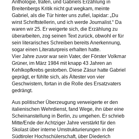
Anthologie, trafen, und Gabriels Erzählung in
Breitenbergs Kritik nicht gut wegkam, meinte
Gabriel, als die Tür hinter uns zufiel, lapidar: „Du
wirst Schriftstellerin, und ich werde Journalist.“ Da
waren wir 25. Er weigerte sich, die Erzählung zu
überarbeiten, zog seinen Text zurück, obwohl er für
sein literarisches Schreiben bereits Anerkennung,
sogar einen Literaturpreis erhalten hatte.
Vier Jahre zuvor war sein Vater, der Förster Volkmar
Grüner, im März 1984 mit knapp 43 Jahren an
Kehlkopfkrebs gestorben. Diese Zäsur hatte Gabriel
geprägt, er fühlte sich, als Ältester von vier
Geschwistern, fortan in die Rolle des Ersatzvaters
gedrängt.
Aus politischer Überzeugung verweigerte er den
italienischen Wehrdienst, fand Wege, ihn über eine
Scheinanstellung in Berlin, zu umgehen. Er schrieb
Mitte/Ende der Achtziger Jahre verstärkt für den
Skolast über interne Umstrukturierungen in der
Südtiroler Hochschülerschaft, über Diederich