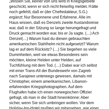
„Wissen Sie, keiner von uns wird in Kriegsgebiete
geschickt, wenn er sich nicht freiwillig meldet. Hätte
noch gefehlt, daß er (der Chefredakteur, S.G.)
ergänzt: Nur Besonnene und Erfahrene. Alle im
Haus wissen, daß es Denzels zweite Auslandsreise
war, daß in der Sitzung so lange herumgefragt und
Druck gemacht worden war, bis er Ja sagte. (…) Ach
Denzel(…) Warum hast du diesen gebrauchten
amerikanischen Stahlhelm nicht aufgesetzt? Warum
lag er auf dem Rücksitz? (…) Sie begehen so viele
Dummheiten, weil sie etwas Besonderes sein
möchten, kleine Helden unter Helden, auf
Tuchfühlung mit dem Tod. (…) Dabei war ich selbst
mit einer Trans-All der Bundeswehr von Zagreb
nach Sarajewo unterwegs gewesen, damals mit
Christopher, einem amerikanischen, Libanon-
erfahrenden Kriegsphotographen. Auf dem
Flughafen habe ich einen norwegischen Offizier
gefragt, ob man in die Stadt hineinkönne: Aber
sicher, wenn Sie sich umbringen wollen. Vor dem
Holiday-Inn-Hotel mußten wir mitansehen, wie einer