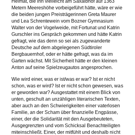
Heimat, die ihn vielleicht am Saxalbhof auf 1363
Metern Meereshöhe vorbeigeführt hätte, wäre er wie
die beiden jungen Preisträgerinnen Greta Maurer
und Lea Schrentewein vom Bozner Gymnasium
Walter von der Vogelweide, mit Fortunat und Katrin
Gurschler ins Gespräch gekommen und hätte Katrin
gefragt, wie das denn so sei als zugewanderte
Deutsche auf dem abgelegenen Südtiroler
Bergbauernhof, oder er hätte gefragt, was da im
Garten wächst. Mit Sicherheit hätte er den kleinen
Anton auf seine Spielzeugautos angesprochen.
Wie wird einer, was er ist/was er war? Ist er nicht
schon, was er wird? Ist er nicht schon gewesen, was
er geworden war? Ausgestattet mit einem Blick von
unten, geschult an unzähligen literarischen Texten,
aber auch an den Schwierigkeiten einer vaterlosen
Familie, an der Scham über finanzielle Engpässe,
einer, der die Solidarität mit den Ausgebeuteten,
Ausgegrenzten und vom Schicksal Benachteiligten
miteinschließt. Einer, der mitfühlt und deshalb nicht