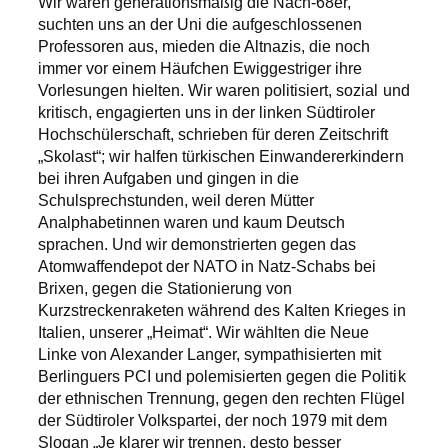
Wir waren generationsmäßig die Nach-68er,
suchten uns an der Uni die aufgeschlossenen
Professoren aus, mieden die Altnazis, die noch
immer vor einem Häufchen Ewiggestriger ihre
Vorlesungen hielten. Wir waren politisiert, sozial und
kritisch, engagierten uns in der linken Südtiroler
Hochschülerschaft, schrieben für deren Zeitschrift
„Skolast“; wir halfen türkischen Einwandererkindern
bei ihren Aufgaben und gingen in die
Schulsprechstunden, weil deren Mütter
Analphabetinnen waren und kaum Deutsch
sprachen. Und wir demonstrierten gegen das
Atomwaffendepot der NATO in Natz-Schabs bei
Brixen, gegen die Stationierung von
Kurzstreckenraketen während des Kalten Krieges in
Italien, unserer „Heimat“. Wir wählten die Neue
Linke von Alexander Langer, sympathisierten mit
Berlinguers PCI und polemisierten gegen die Politik
der ethnischen Trennung, gegen den rechten Flügel
der Südtiroler Volkspartei, der noch 1979 mit dem
Slogan „Je klarer wir trennen, desto besser