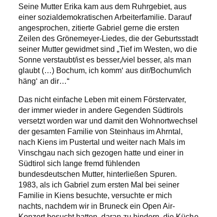
Seine Mutter Erika kam aus dem Ruhrgebiet, aus
einer sozialdemokratischen Arbeiterfamilie. Darauf
angesprochen, zitierte Gabriel gerne die ersten
Zeilen des Grönemeyer-Liedes, die der Geburtsstadt
seiner Mutter gewidmet sind „Tief im Westen, wo die
Sonne verstaubt/ist es besser,/viel besser, als man
glaubt (…) Bochum, ich komm‘ aus dir/Bochum/ich
häng‘ an dir…“
Das nicht einfache Leben mit einem Förstervater,
der immer wieder in andere Gegenden Südtirols
versetzt worden war und damit den Wohnortwechsel
der gesamten Familie von Steinhaus im Ahrntal,
nach Kiens im Pustertal und weiter nach Mals im
Vinschgau nach sich gezogen hatte und einer in
Südtirol sich lange fremd fühlenden
bundesdeutschen Mutter, hinterließen Spuren.
1983, als ich Gabriel zum ersten Mal bei seiner
Familie in Kiens besuchte, versuchte er mich
nachts, nachdem wir in Bruneck ein Open Air-
Konzert besucht hatten, daran zu hindern, die Küche