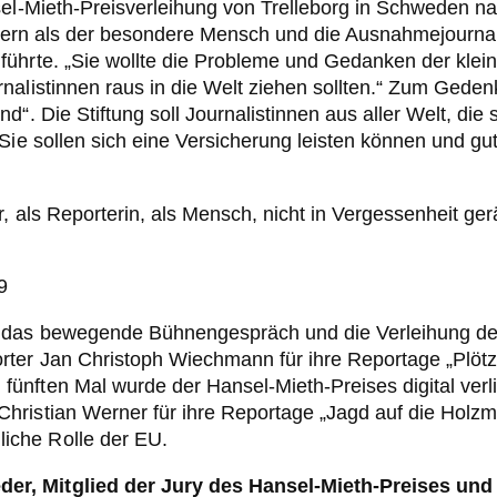
sel-Mieth-Preisverleihung von Trelleborg in Schweden na
ndern als der besondere Mensch und die Ausnahmejournali
ührte. „Sie wollte die Probleme und Gedanken der kleine
nalistinnen raus in die Welt ziehen sollten.“ Zum Geden
d“. Die Stiftung soll Journalistinnen aus aller Welt, di
Sie sollen sich eine Versicherung leisten können und gu
, als Reporterin, als Mensch, nicht in Vergessenheit gerä
 das bewegende Bühnengespräch und die Verleihung des
ter Jan Christoph Wiechmann für ihre Reportage „Plötzl
ünften Mal wurde der Hansel-Mieth-Preises digital verl
ristian Werner für ihre Reportage „Jagd auf die Holzma
iche Rolle der EU.
der, Mitglied der Jury des Hansel-Mieth-Preises 