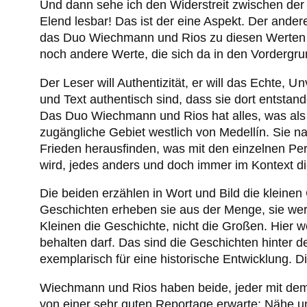
Und dann sehe ich den Widerstreit zwischen der
Elend lesbar! Das ist der eine Aspekt. Der ander
das Duo Wiechmann und Rios zu diesen Werten be
noch andere Werte, die sich da in den Vordergr
Der Leser will Authentizität, er will das Echte, 
und Text authentisch sind, dass sie dort entstan
Das Duo Wiechmann und Rios hat alles, was als Gr
zugängliche Gebiet westlich von Medellín. Sie na
Frieden herausfinden, was mit den einzelnen Pe
wird, jedes anders und doch immer im Kontext d
Die beiden erzählen in Wort und Bild die kleine
Geschichten erheben sie aus der Menge, sie werd
Kleinen die Geschichte, nicht die Großen. Hier w
behalten darf. Das sind die Geschichten hinter 
exemplarisch für eine historische Entwicklung. D
Wiechmann und Rios haben beide, jeder mit dem i
von einer sehr guten Reportage erwarte: Nähe un