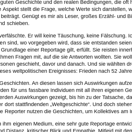
 guten Geschichte und den realen Bedingungen, die oft 
e Aspekt stellt die Frage, welche Werte sich darstellen,
iträgt. Genügt es mir als Leser, großes Erzähl- und Bi
und schieben.
Unverfälschte. Er will keine Täuschung, keine Fälschung. 
den sind, wo vorgegeben wird, dass sie entstanden seien
undlage einer Reportage gilt, erfüllt. Sie reisten inne
hmen Fragen mit, auf die sie Antworten wollten. Sie woll
rsonen geschieht, davor und danach. Und sie wählten dr
ieses weltpolitischen Ereignisses: Frieden nach 52 Jah
n Geschichten. An diesen lassen sich Auswirkungen aufze
en für uns fassbare Individuen mit all ihren eigenen G
erden Auswirkungen gezeigt, bis hin zu der Tatsache, da
der dort stattfindenden „Weltgeschichte“. Und doch steh
ie Reporter nutzen die Geschichten, um Kollektives am I
hm eigenen Medium, eine sehr gute Reportage entwickelt,
d Distanz, kritischer Blick und Empathie, Mitleid mit 