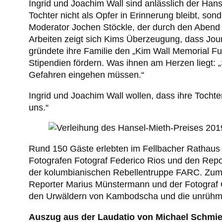
Ingrid und Joachim Wall sind anlässlich der Han
Tochter nicht als Opfer in Erinnerung bleibt, so
Moderator Jochen Stöckle, der durch den Abend f
Arbeiten zeigt sich Kims Überzeugung, dass Jour
gründete ihre Familie den „Kim Wall Memorial Fun
Stipendien fördern. Was ihnen am Herzen liegt: „
Gefahren eingehen müssen.“
Ingrid und Joachim Wall wollen, dass ihre Tochter
uns.“
Rund 150 Gäste erlebten im Fellbacher Rathaus
Fotografen Fotograf Federico Rios und den Repor
der kolumbianischen Rebellentruppe FARC. Zum f
Reporter Marius Münstermann und der Fotograf Ch
den Urwäldern von Kambodscha und die unrühml
Auszug aus der Laudatio von Michael Schmie