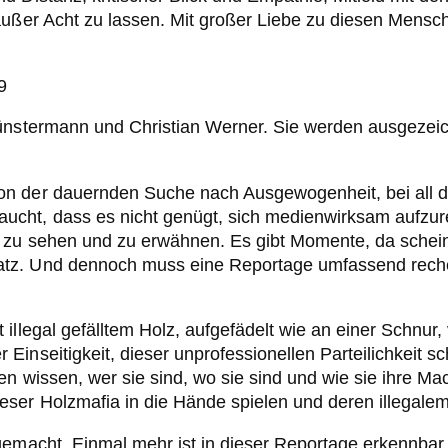
außer Acht zu lassen. Mit großer Liebe zu diesen Mensc
ünstermann und Christian Werner. Sie werden ausgezeichn
 der dauernden Suche nach Ausgewogenheit, bei all dem 
ht, dass es nicht genügt, sich medienwirksam aufzureg
zu sehen und zu erwähnen. Es gibt Momente, da scheint d
z. Und dennoch muss eine Reportage umfassend recherch
 illegal gefälltem Holz, aufgefädelt wie an einer Schn
inseitigkeit, dieser unprofessionellen Parteilichkeit s
ren wissen, wer sie sind, wo sie sind und wie sie ihre 
er Holzmafia in die Hände spielen und deren illegalem T
gemacht. Einmal mehr ist in dieser Reportage erkennbar