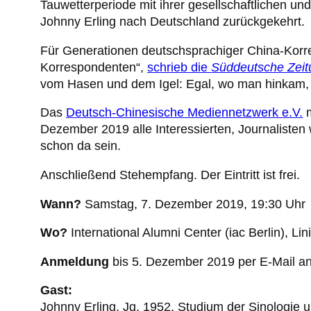
Tauwetterperiode mit ihrer gesellschaftlichen un
Johnny Erling nach Deutschland zurückgekehrt.
Für Generationen deutschsprachiger China-Korre
Korrespondenten“,
schrieb die
Süddeutsche Zeit
vom Hasen und dem Igel: Egal, wo man hinkam, 
Das
Deutsch-Chinesische Mediennetzwerk e.V.
m
Dezember 2019 alle Interessierten, Journalisten w
schon da sein.
Anschließend Stehempfang. Der Eintritt ist frei.
Wann?
Samstag, 7. Dezember 2019, 19:30 Uhr
Wo?
International Alumni Center (iac Berlin), Li
Anmeldung
bis 5. Dezember 2019 per E-Mail a
Gast:
Johnny Erling, Jg. 1952, Studium der Sinologie 