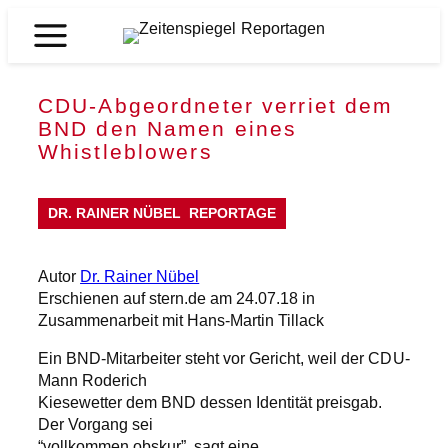
Zum
Inhalt
Zeitenspiegel
springen
Reportagen
CDU-Abgeordneter verriet dem
BND den Namen eines
Whistleblowers
DR. RAINER NÜBEL
REPORTAGE
Autor
Dr. Rainer Nübel
Erschienen auf stern.de am 24.07.18 in
Zusammenarbeit mit Hans-Martin Tillack
Ein BND-Mitarbeiter steht vor Gericht, weil der CDU-
Mann Roderich
Kiesewetter dem BND dessen Identität preisgab.
Der Vorgang sei
“vollkommen obskur”, sagt eine