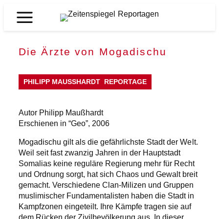
Zum
Inhalt
Zeitenspiegel
springen
Reportagen
Die Ärzte von Mogadischu
PHILIPP MAUSSHARDT
REPORTAGE
Autor Philipp Maußhardt
Erschienen in “Geo”, 2006
Mogadischu gilt als die gefährlichste Stadt der Welt.
Weil seit fast zwanzig Jahren in der Hauptstadt
Somalias keine reguläre Regierung mehr für Recht
und Ordnung sorgt, hat sich Chaos und Gewalt breit
gemacht. Verschiedene Clan-Milizen und Gruppen
muslimischer Fundamentalisten haben die Stadt in
Kampfzonen eingeteilt. Ihre Kämpfe tragen sie auf
dem Rücken der Zivilbevölkerung aus. In dieser