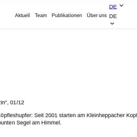
DE
Aktuell
Team
Publikationen
Über uns
DE
n“, 01/12
Köpfleshupfer: Seit 2001 starten am Kleinheppacher Kopf 
 bunten Segel am Himmel.