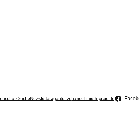
Faceb
enschutz
Suche
Newsletter
agentur.zs
hansel-mieth-preis.de