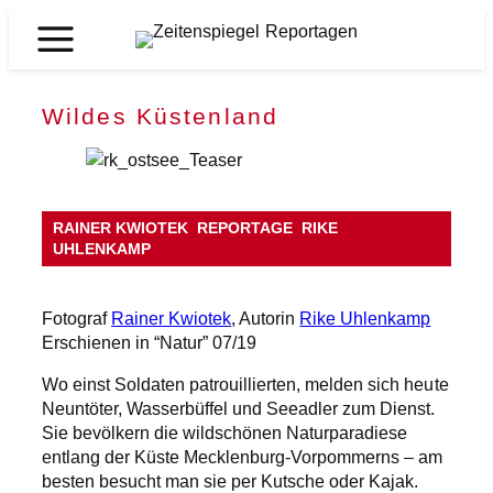
Zum
Inhalt
Zeitenspiegel
springen
Reportagen
Wildes Küstenland
RAINER KWIOTEK
REPORTAGE
RIKE
UHLENKAMP
Fotograf
Rainer Kwiotek
, Autorin
Rike Uhlenkamp
Erschienen in “Natur” 07/19
Wo einst Soldaten patrouillierten, melden sich heute
Neuntöter, Wasserbüffel und Seeadler zum Dienst.
Sie bevölkern die wildschönen Naturparadiese
entlang der Küste Mecklenburg-Vorpommerns – am
besten besucht man sie per Kutsche oder Kajak.