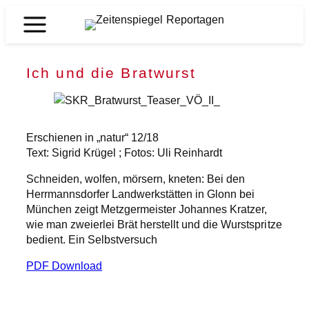
Zum
Inhalt
Zeitenspiegel
springen
Reportagen
Ich und die Bratwurst
Erschienen in „natur“ 12/18
Text: Sigrid Krügel ; Fotos: Uli Reinhardt
Schneiden, wolfen, mörsern, kneten: Bei den
Herrmannsdorfer Landwerkstätten in Glonn bei
München zeigt Metzgermeister Johannes Kratzer,
wie man zweierlei Brät herstellt und die Wurstspritze
bedient. Ein Selbstversuch
PDF Download