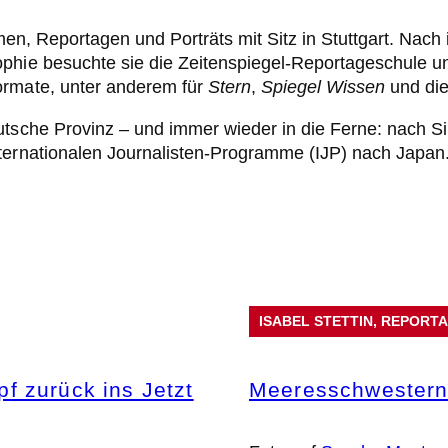
emen, Reportagen und Porträts mit Sitz in Stuttgart. Nac
phie besuchte sie die Zeitenspiegel-Reportageschule und
ormate, unter anderem für
Stern
,
Spiegel Wissen
und die
deutsche Provinz – und immer wieder in die Ferne: nac
ternationalen Journalisten-Programme (IJP) nach Japan
ISABEL STETTIN
, 
REPORT
f zurück ins Jetzt
Meeresschwester