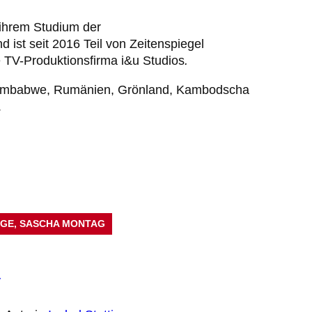
h ihrem Studium der
 ist seit 2016 Teil von Zeitenspiegel
 TV-Produktionsfirma
i&u Studios
.
h Simbabwe, Rumänien, Grönland, Kambodscha
.
AGE
, 
SASCHA MONTAG
n